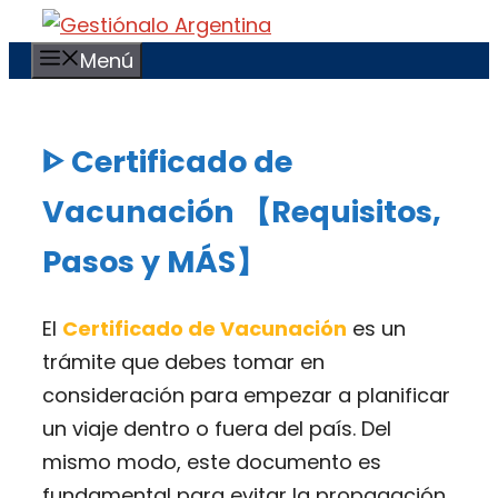
Saltar
al
Menú
contenido
ᐈ Certificado de
Vacunación 【Requisitos,
Pasos y MÁS】
El
Certificado de Vacunación
es un
trámite que debes tomar en
consideración para empezar a planificar
un viaje dentro o fuera del país. Del
mismo modo, este documento es
fundamental para evitar la propagación